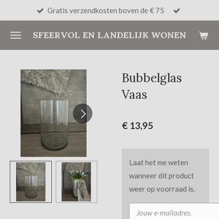
Gratis verzendkosten boven de € 75
Ga
direct
SFEERVOL EN LANDELIJK WONEN
naar
de
hoofdinhoud
Bubbelglas
Vaas
€ 13,95
Laat het me weten
wanneer dit product
weer op voorraad is.