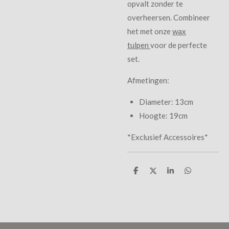
opvalt zonder te
overheersen. Combineer
het met onze
wax
tulpen
voor de perfecte
set.
Afmetingen:
Diameter: 13cm
Hoogte: 19cm
*Exclusief Accessoires*
D
D
S
D
e
e
h
e
l
e
a
l
e
l
r
e
n
e
n