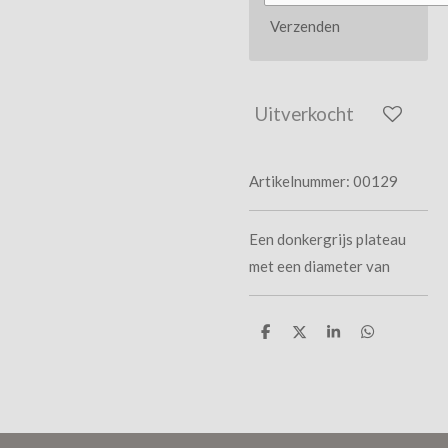
Verzenden
Uitverkocht
Artikelnummer:
00129
Een donkergrijs plateau
met een diameter van
D
D
S
D
e
e
h
e
l
e
a
l
e
l
r
e
n
e
n