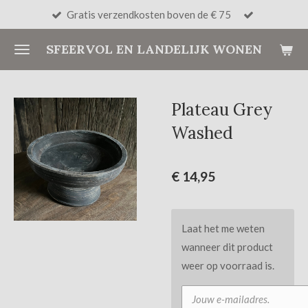
Gratis verzendkosten boven de € 75
Ga
direct
SFEERVOL EN LANDELIJK WONEN
naar
de
hoofdinhoud
Plateau Grey
Washed
€ 14,95
Laat het me weten
wanneer dit product
weer op voorraad is.