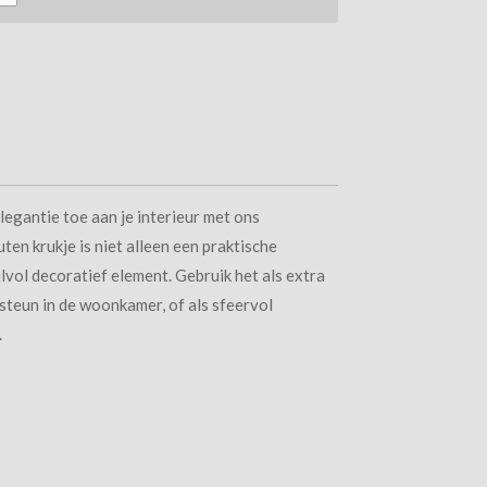
legantie toe aan je interieur met ons
en krukje is niet alleen een praktische
jlvol decoratief element. Gebruik het als extra
etsteun in de woonkamer, of als sfeervol
.