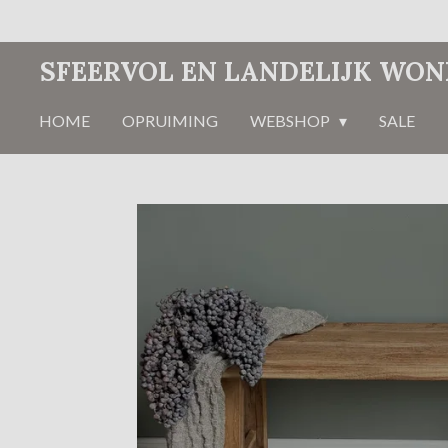
Ga
direct
SFEERVOL EN LANDELIJK WO
naar
de
HOME
OPRUIMING
WEBSHOP
SALE
hoofdinhoud