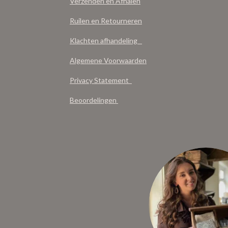
Verzenden en Afhalen
Ruilen en Retourneren
Klachten afhandeling
Algemene Voorwaarden
Privacy Statement
Beoordelingen