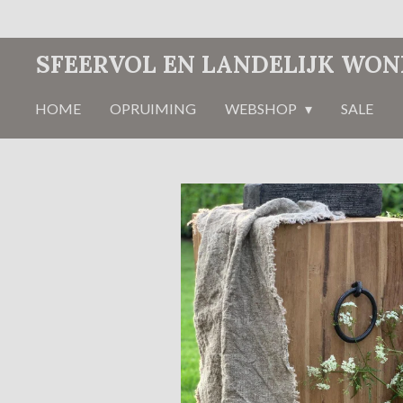
Ga
direct
SFEERVOL EN LANDELIJK WO
naar
de
HOME
OPRUIMING
WEBSHOP
SALE
hoofdinhoud