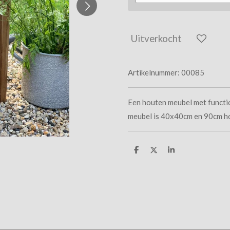
Uitverkocht
Artikelnummer:
00085
Een houten meubel met function
meubel is 40x40cm en 90cm h
D
D
S
e
e
h
l
e
a
e
l
r
n
e