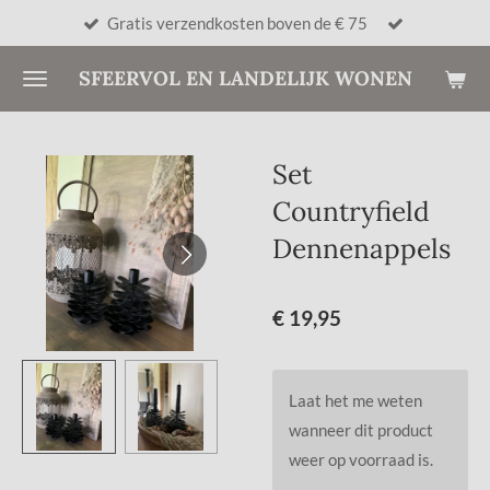
Gratis verzendkosten boven de € 75
Ga
direct
SFEERVOL EN LANDELIJK WONEN
naar
de
hoofdinhoud
Set
Countryfield
Dennenappels
€ 19,95
Laat het me weten
wanneer dit product
weer op voorraad is.