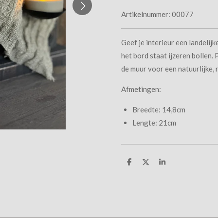
Artikelnummer:
00077
Geef je interieur een landelij
het bord staat ijzeren bollen. 
de muur voor een natuurlijke, r
Afmetingen:
Breedte: 14,8cm
Lengte: 21cm
D
D
S
e
e
h
l
e
a
e
l
r
n
e