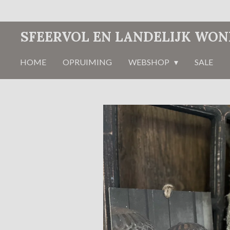
Ga
direct
SFEERVOL EN LANDELIJK WO
naar
de
HOME
OPRUIMING
WEBSHOP
SALE
hoofdinhoud