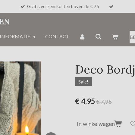
Gratis verzendkosten boven de € 75
NEN
INFORMATIE
CONTACT
B
Deco Bordj
Sale!
€ 4,95
€ 7,95
In winkelwagen