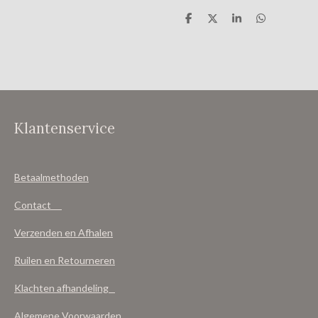
D
D
S
D
e
e
h
e
l
e
a
l
e
l
r
e
n
e
n
Klantenservice
Betaalmethoden
Contact
Verzenden en Afhalen
Ruilen en Retourneren
Klachten afhandeling
Algemene Voorwaarden