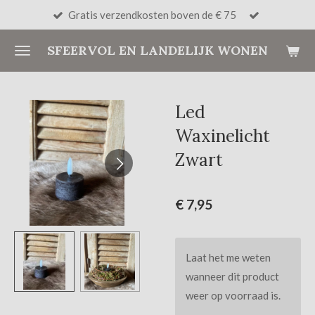
Gratis verzendkosten boven de € 75
Ga
direct
SFEERVOL EN LANDELIJK WONEN
naar
de
hoofdinhoud
Led
Waxinelicht
Zwart
€ 7,95
Laat het me weten
wanneer dit product
weer op voorraad is.