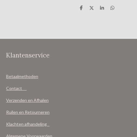
D
D
S
D
e
e
h
e
l
e
a
l
e
l
r
e
n
e
n
Klantenservice
Betaalmethoden
Contact
Verzenden en Afhalen
Ruilen en Retourneren
Klachten afhandeling
Algemene Voorwaarden