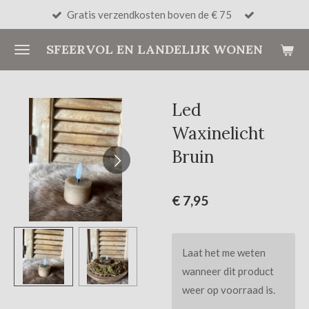
Gratis verzendkosten boven de € 75
Ga
direct
SFEERVOL EN LANDELIJK WONEN
naar
de
hoofdinhoud
Led
Waxinelicht
Bruin
€ 7,95
Laat het me weten
wanneer dit product
weer op voorraad is.