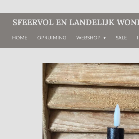
Ga
direct
SFEERVOL EN LANDELIJK WON
naar
de
HOME
OPRUIMING
WEBSHOP
SALE
hoofdinhoud