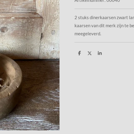
2 stuks dinerkaarsen zwart lan
kaarsen van dit merk zijn te 
meegeleverd.
D
D
S
e
e
h
l
e
a
e
l
r
n
e