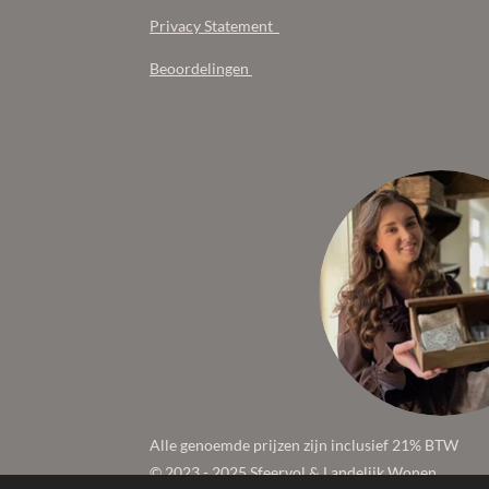
Privacy Statement
Beoordelingen
Alle genoemde prijzen zijn inclusief 21% BTW
© 2023 - 2025 Sfeervol & Landelijk Wonen