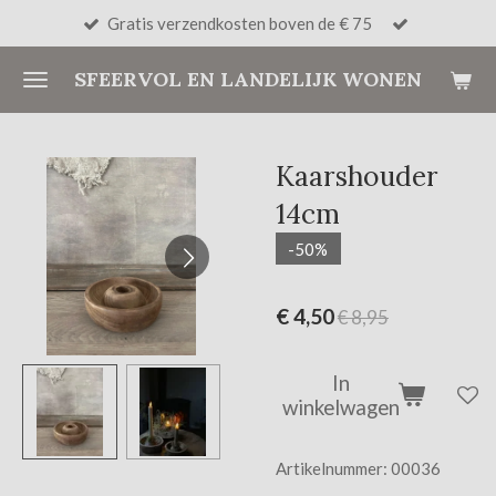
Gratis verzendkosten boven de € 75
Ga
direct
SFEERVOL EN LANDELIJK WONEN
naar
de
hoofdinhoud
Kaarshouder
14cm
-50%
€ 4,50
€ 8,95
In
winkelwagen
Artikelnummer:
00036