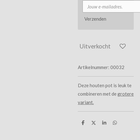
Verzenden
Uitverkocht
Artikelnummer:
00032
Deze houten pot is leuk te
combineren met de
grotere
variant.
D
D
S
D
e
e
h
e
l
e
a
l
e
l
r
e