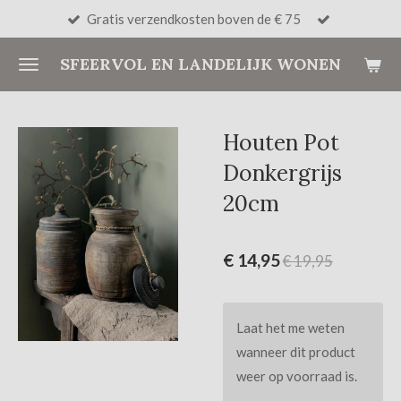
Gratis verzendkosten boven de € 75
Ga
direct
SFEERVOL EN LANDELIJK WONEN
naar
de
hoofdinhoud
Houten Pot
Donkergrijs
20cm
€ 14,95
€ 19,95
Laat het me weten
wanneer dit product
weer op voorraad is.