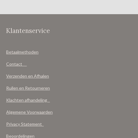
n
e
n
Klantenservice
Betaalmethoden
Contact
Verzenden en Afhalen
Ruilen en Retourneren
Klachten afhandeling
Algemene Voorwaarden
Privacy Statement
Beoordelingen