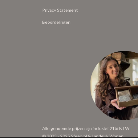
Privacy Statement
Beoordelingen
Alle genoemde prijzen zijn inclusief 21% BTW
© 2023 - 2025 Sfeervol & Landelijk Wonen