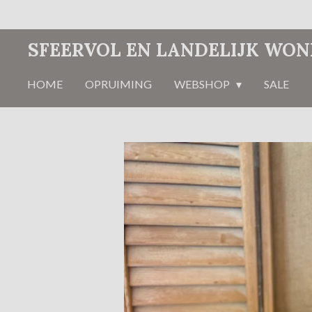
Ga
direct
SFEERVOL EN LANDELIJK WO
naar
de
HOME
OPRUIMING
WEBSHOP
SALE
hoofdinhoud