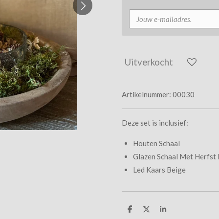
Uitverkocht
Artikelnummer:
00030
Deze set is inclusief:
Houten Schaal
Glazen Schaal Met Herfst
Led Kaars Beige
D
D
S