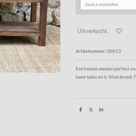
Uitverkocht
Artikelnummer:
00013
Een houten meubel perfect voo
twee lades en is 50cm breed,
D
D
S
e
e
h
l
e
a
e
l
r
n
e