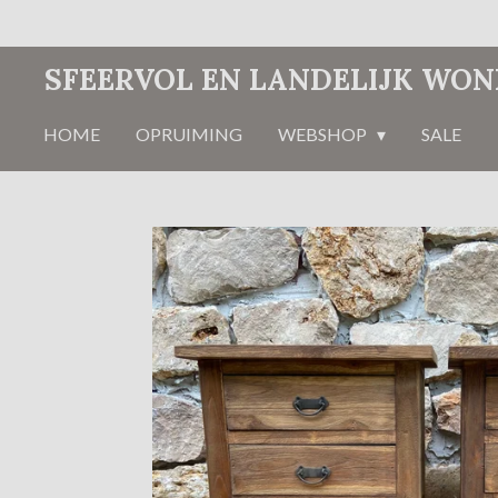
Ga
direct
SFEERVOL EN LANDELIJK WO
naar
de
HOME
OPRUIMING
WEBSHOP
SALE
hoofdinhoud