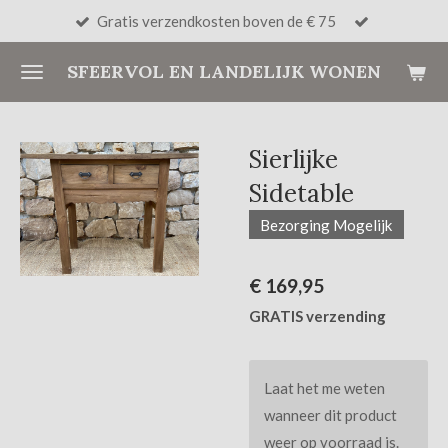
Gratis verzendkosten boven de € 75
Ga
direct
SFEERVOL EN LANDELIJK WONEN
naar
de
hoofdinhoud
Sierlijke
Sidetable
Bezorging Mogelijk
€ 169,95
GRATIS verzending
Laat het me weten
wanneer dit product
weer op voorraad is.