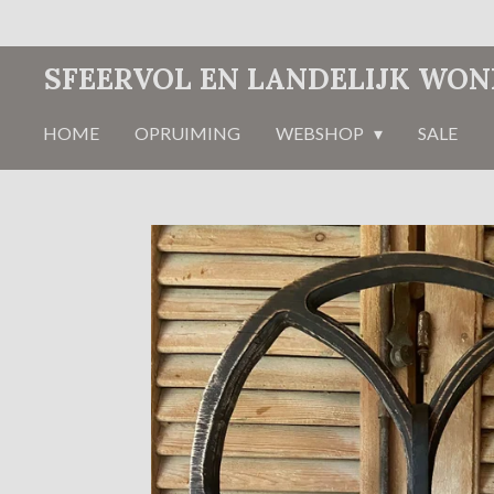
Ga
direct
SFEERVOL EN LANDELIJK WO
naar
de
HOME
OPRUIMING
WEBSHOP
SALE
hoofdinhoud