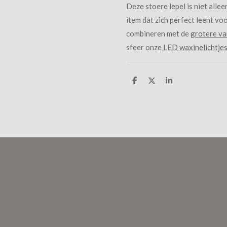
Deze stoere lepel is niet alle
item dat zich perfect leent voo
combineren met de
grotere va
sfeer onze
LED waxinelichtje
D
D
S
e
e
h
l
e
a
e
l
r
n
e