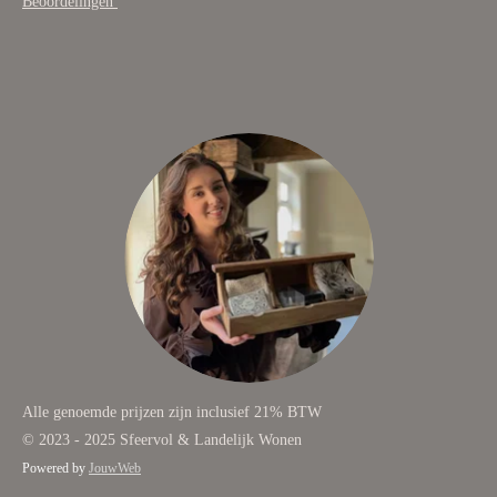
Beoordelingen
Alle genoemde prijzen zijn inclusief 21% BTW
© 2023 - 2025 Sfeervol & Landelijk Wonen
Powered by
JouwWeb