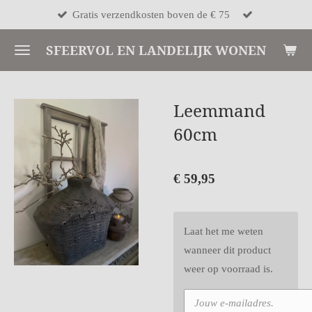
Gratis verzendkosten boven de € 75
Ga
direct
SFEERVOL EN LANDELIJK WONEN
naar
de
hoofdinhoud
Leemmand
60cm
€ 59,95
Laat het me weten
wanneer dit product
weer op voorraad is.