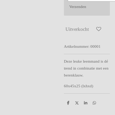
Verzenden
Uitverkocht
Artikelnummer:
00001
Deze leuke leemmand is dé
trend in combinatie met een
berenklauw.
60x45x25 (lxhxd)
D
D
S
D
e
e
h
e
l
e
a
l