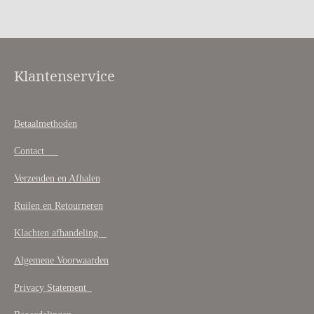
e
l
r
e
n
e
n
Klantenservice
Betaalmethoden
Contact
Verzenden en Afhalen
Ruilen en Retourneren
Klachten afhandeling
Algemene Voorwaarden
Privacy Statement