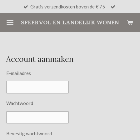
Gratis verzendkosten boven de € 75
Ga
direct
SFEERVOL EN LANDELIJK WONEN
naar
de
hoofdinhoud
Account aanmaken
E-mailadres
Wachtwoord
Bevestig wachtwoord