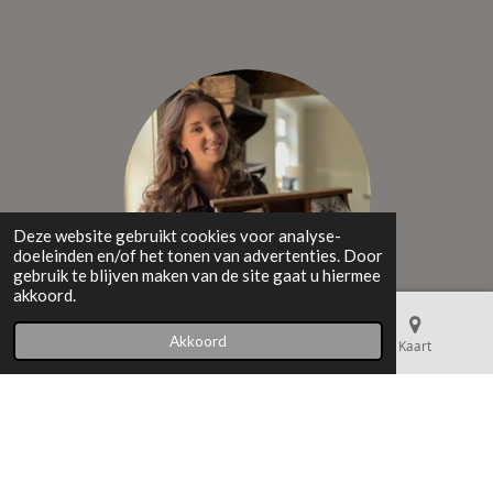
Deze website gebruikt cookies voor analyse-
doeleinden en/of het tonen van advertenties. Door
gebruik te blijven maken van de site gaat u hiermee
akkoord.
Akkoord
E-mailadres
Telefoonnummer
Kaart
Alle genoemde prijzen zijn inclusief 21% BTW
© 2023 - 2025 Sfeervol & Landelijk Wonen
Powered by
JouwWeb