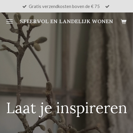
Gratis verzendkosten boven de € 75
Ga
direct
SFEERVOL EN LANDELIJK WONEN
naar
de
hoofdinhoud
Laat je inspireren